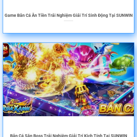
Game Bắn Cá Ăn Tiền Trải Nghiệm Giải Trí Sinh Động Tại SUNWIN
Bắn Cá Săn Boss Trải Nghiệm Giải Trí Kịch Tính Tại SUNWIN