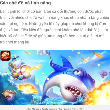
Các chế độ và tính năng
Bên cạnh lối chơi cơ bản, Bắn cá đổi thưởng còn được phát
triển với nhiều chế độ và tính năng khác nhau nhằm tăng chiều
sâu trải nghiệm. Những yếu tố này giúp trò chơi không bị đơn
điệu và tạo điều kiện để người chơi khám phá lâu dài. Việc tìm
hiểu kỹ các chế độ sẽ giúp tận dụng tốt hơn giá trị giải trí mà
trò chơi mang lại.
Hệ thống tính năng đa dạng hấp dẫn