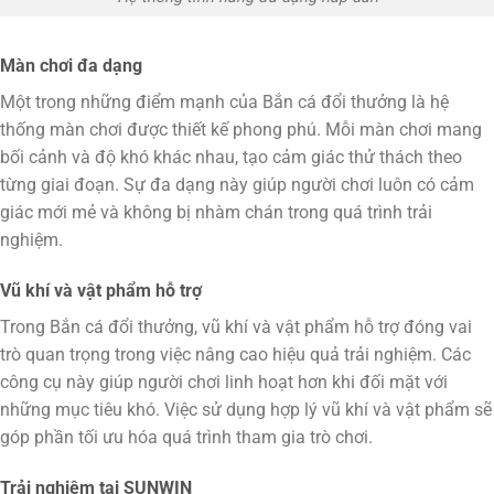
Màn chơi đa dạng
Một trong những điểm mạnh của Bắn cá đổi thưởng là hệ
thống màn chơi được thiết kế phong phú. Mỗi màn chơi mang
bối cảnh và độ khó khác nhau, tạo cảm giác thử thách theo
từng giai đoạn. Sự đa dạng này giúp người chơi luôn có cảm
giác mới mẻ và không bị nhàm chán trong quá trình trải
nghiệm.
Vũ khí và vật phẩm hỗ trợ
Trong Bắn cá đổi thưởng, vũ khí và vật phẩm hỗ trợ đóng vai
trò quan trọng trong việc nâng cao hiệu quả trải nghiệm. Các
công cụ này giúp người chơi linh hoạt hơn khi đối mặt với
những mục tiêu khó. Việc sử dụng hợp lý vũ khí và vật phẩm sẽ
góp phần tối ưu hóa quá trình tham gia trò chơi.
Trải nghiệm tại SUNWIN