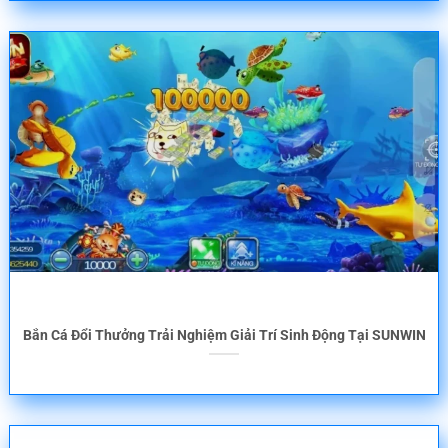
Bắn Cá Đổi Thưởng Trải Nghiệm Giải Trí Sinh Động Tại SUNWIN