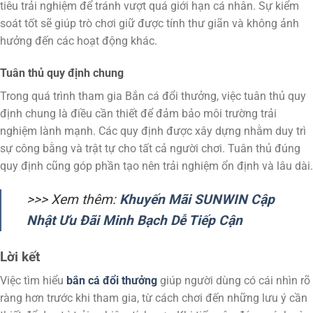
tiêu trải nghiệm để tránh vượt quá giới hạn cá nhân. Sự kiểm
soát tốt sẽ giúp trò chơi giữ được tính thư giãn và không ảnh
hưởng đến các hoạt động khác.
Tuân thủ quy định chung
Trong quá trình tham gia Bắn cá đổi thưởng, việc tuân thủ quy
định chung là điều cần thiết để đảm bảo môi trường trải
nghiệm lành mạnh. Các quy định được xây dựng nhằm duy trì
sự công bằng và trật tự cho tất cả người chơi. Tuân thủ đúng
quy định cũng góp phần tạo nên trải nghiệm ổn định và lâu dài.
>>> Xem thêm:
Khuyến Mãi SUNWIN Cập
Nhật Ưu Đãi Minh Bạch Dễ Tiếp Cận
Lời kết
Việc tìm hiểu
bắn cá đổi thưởng
giúp người dùng có cái nhìn rõ
ràng hơn trước khi tham gia, từ cách chơi đến những lưu ý cần