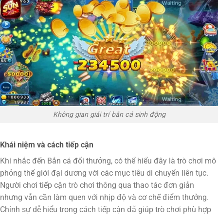
Không gian giải trí bắn cá sinh động
Khái niệm và cách tiếp cận
Khi nhắc đến Bắn cá đổi thưởng, có thể hiểu đây là trò chơi mô
phỏng thế giới đại dương với các mục tiêu di chuyển liên tục.
Người chơi tiếp cận trò chơi thông qua thao tác đơn giản
nhưng vẫn cần làm quen với nhịp độ và cơ chế điểm thưởng.
Chính sự dễ hiểu trong cách tiếp cận đã giúp trò chơi phù hợp